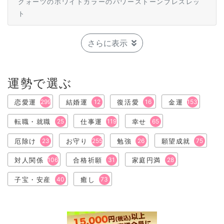
クォーツのホワイトカラーのパワーストーンブレスレッ
ト
さらに表示
運勢で選ぶ
恋愛運
299
結婚運
12
復活愛
16
金運
153
転職・就職
25
仕事運
119
幸せ
65
厄除け
23
お守り
255
勉強
26
願望成就
75
対人関係
106
合格祈願
31
家庭円満
28
子宝・安産
40
癒し
73