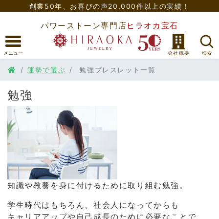
創業50年、
お喜びの声20,000件以上の実績！
パワーストーン専門店
ヒラオカ宝石
運勢で選ぶ
勉強ブレスレット一覧
勉強
知識や教養を身に付けるために取り組む勉強。
学生時代はもちろん、社会人になってからも
キャリアアップや自己成長のために必要なことで