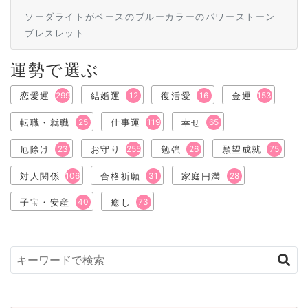
ソーダライトがベースのブルーカラーのパワーストーン
ブレスレット
運勢で選ぶ
恋愛運
299
結婚運
12
復活愛
16
金運
153
転職・就職
25
仕事運
119
幸せ
65
厄除け
23
お守り
255
勉強
26
願望成就
75
対人関係
106
合格祈願
31
家庭円満
28
子宝・安産
40
癒し
73