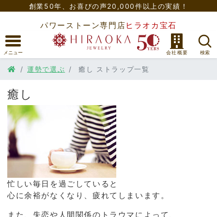
創業50年、
お喜びの声20,000件以上の実績！
パワーストーン専門店
ヒラオカ宝石
運勢で選ぶ
癒し ストラップ一覧
癒し
忙しい毎日を過ごしていると
心に余裕がなくなり、疲れてしまいます。
また、失恋や人間関係のトラウマによって、