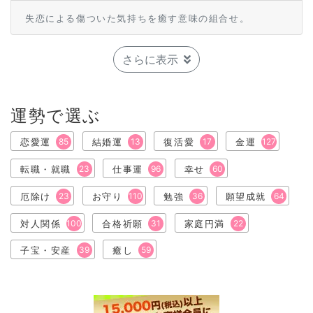
失恋による傷ついた気持ちを癒す意味の組合せ。
さらに表示
運勢で選ぶ
恋愛運
85
結婚運
13
復活愛
17
金運
127
転職・就職
23
仕事運
96
幸せ
60
厄除け
23
お守り
110
勉強
36
願望成就
64
対人関係
100
合格祈願
31
家庭円満
22
子宝・安産
39
癒し
59