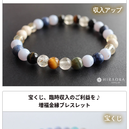
収入アップ
宝くじ、臨時収入の
ご利益を♪
増福金縁ブレスレット
宝くじ