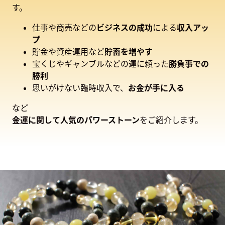
す。
仕事や商売などの
ビジネスの成功
による
収入アッ
プ
貯金や資産運用など
貯蓄を増やす
宝くじやギャンブルなどの運に頼った
勝負事での
勝利
思いがけない臨時収入で、
お金が手に入る
など
金運に関して人気のパワーストーン
をご紹介します。