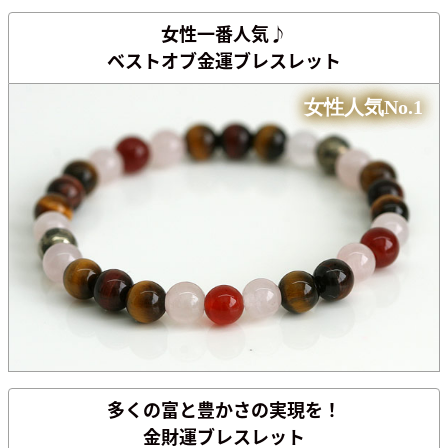
女性一番人気♪
ベストオブ金運
ブレスレット
女性人気No.1
多くの富と
豊かさの実現を！
金財運ブレスレット