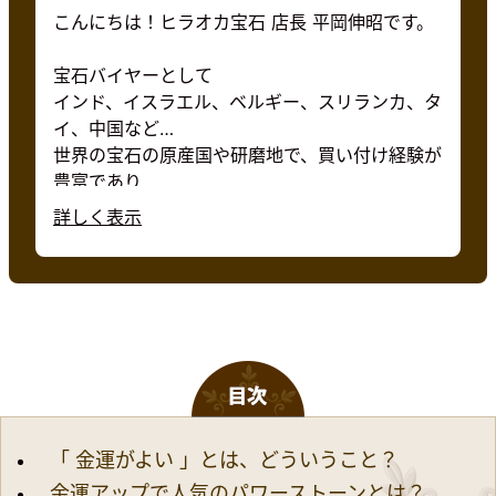
こんにちは！ヒラオカ宝石 店長 平岡伸昭です。
宝石バイヤーとして
インド、イスラエル、ベルギー、スリランカ、タ
イ、中国など
世界の宝石の原産国や研磨地で、買い付け経験が
豊富であり
米国宝石学認定の宝石鑑定（GIA GG）の資格
や、
日本ジュエリー協会認定のジュエリーコーディネ
ーター（JJA-JC）、
カラーコーディネーターなどの専門知識を持つ私
が
金運に関して、人気のパワーストーンや
反響が多い石の組合せをご紹介します。
「 金運がよい 」とは、どういうこと？
金運アップで人気のパワーストーンとは？