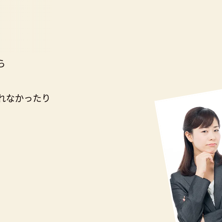
ら
れなかったり
。