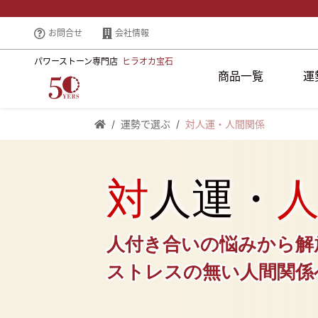
お問合せ
会社情報
パワーストーン専門店
ヒラオカ宝石
商品一覧
運
運勢で選ぶ
対人運・人間関係
対
人運・
人付き合いの悩みから
解
ストレスの無い人間関係