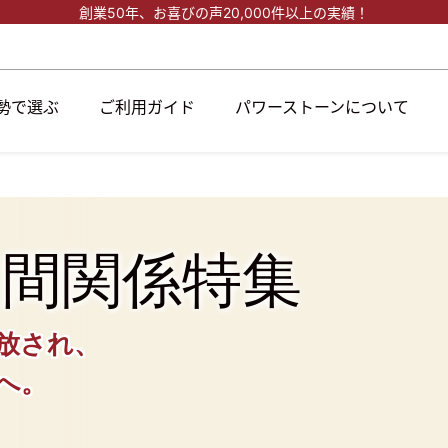
創業50年、
お喜びの声20,000件以上の実績！
勢で選ぶ
ご利用ガイド
パワーストーンについて
人
間関係特集
放され、
へ。