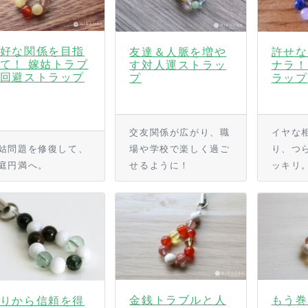
好な関係を目指
友達＆人脈を増や
許せな
て！ 嫁姑トラブ
す対人運ストラッ
ナラ！
回避ストラップ
プ
ラップ
交友関係が広がり、職
イヤな
姑問題を修復して、
場や学校で楽しく過ご
り、つ
庭円満へ。
せるように！
ッキリ
金銭トラブルと人
もう巻
りから信頼を得