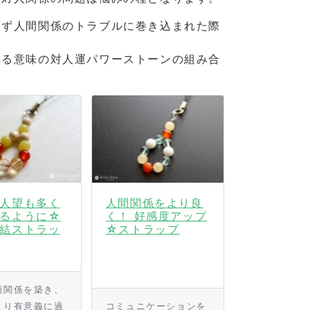
けず人間関係のトラブルに巻き込まれた際
れる意味の対人運パワーストーンの組み合
。
人望も多く
人間関係をより良
るように☆
く！ 好感度アップ
結ストラッ
☆ストラップ
頼関係を築き、
より有意義に過
コミュニケーションを