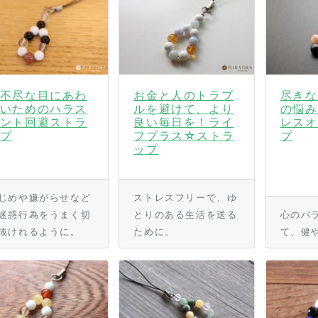
不尽な目にあわ
お金と人のトラブ
尽きな
いためのハラス
ルを避けて、より
の悩み
ント回避ストラ
良い毎日を！ライ
レスオ
プ
フプラス☆ストラ
プ
ップ
じめや嫌がらせなど
ストレスフリーで、ゆ
迷惑行為をうまく切
とりのある生活を送る
心のバ
抜けれるように。
ために。
て、健