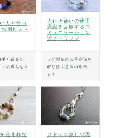
人付き合いの苦手
い人とサヨ
意識を克服するコ
 お別れスト
ミュニケーション
運ストラップ
相手と縁を切
人間関係の苦手意識を
らい気持ちをス
取り除く意味の組合
。
せ！
き込まれな
ストレス無しの再