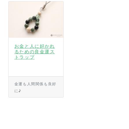
お金と人に好かれ
るための良金運ス
トラップ
金運も人間関係も良好
に♪