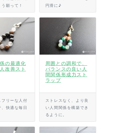
よう願って！
円滑に♪
係の最適化
周囲との調和で、
人改善スト
バランスの良い人
間関係形成力スト
ラップ
スフリーな人付
ストレスなく、より良
で、快適な毎日
い人間関係を構築でき
るように。