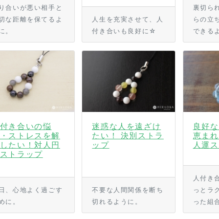
り合いが悪い相手と
裏切ら
切な距離を保てるよ
人生を充実させて、人
らの立
に。
付き合いも良好に☆
できる
付き合いの悩
迷惑な人を遠ざけ
良好な
・ストレスを解
たい！ 決別ストラ
恵まれ
したい！対人円
ップ
人運ス
ストラップ
人付き
日、心地よく過ごす
不要な人間関係を断ち
っとラ
めに。
切れるように。
った組