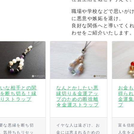
職場や学校などで思いが
に悪意や嫉妬を退け、
良好な関係へと導いてく
わせをご紹介いたします
いな相手との関
なんとかしたい悪
お金も
を断ち切る！縁
縁切り＆金運アッ
得られ
りストラップ
プのための断捨離
金運集
☆金運ストラップ
プ
要な悪縁を断ち切
イヤな人は遠ざけ、お
富＆信
、気持ちもリセッ
金には恵まれるための
人生を