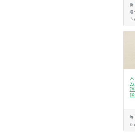
折
適
う
人
み
消
満
毎
た