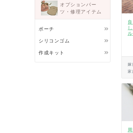
オプションパー
ツ・
修理アイテム
良
し
ポーチ
ル
シリコンゴム
作成キット
嫁
家
周