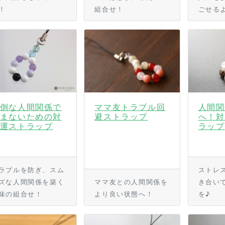
！
組合せ！
ごせる
倒な人間関係で
ママ友トラブル回
人間関
まないための対
避ストラップ
へ！対
運ストラップ
ラップ
ラブルを防ぎ、スム
ストレ
ズな人間関係を築く
ママ友との人間関係を
き合い
味の組合せ！
より良い状態へ！
を♪