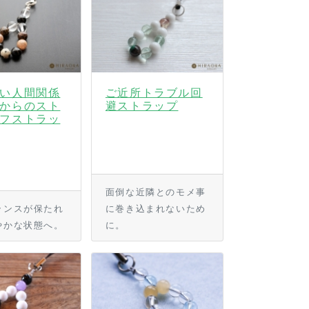
い人間関係
ご近所トラブル回
からのスト
避ストラップ
フストラッ
面倒な近隣とのモメ事
ランスが保たれ
に巻き込まれないため
やかな状態へ。
に。