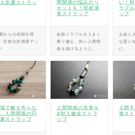
間関係の悩みのリ
い！対
人気運ストラッ
セットを！現状清
ラブル
算ストラップ
ップ
囲からの信頼を得
金銭トラブルをうまく
お金と
、目指せ好感度アッ
乗り越え、良い人間関
な思い
！
係を築けるように。
に。
場で敵を作らな
人間関係の充実を
人間不
。人間関係の円
♪対人健全ストラ
進スト
運ストラップ
ップ