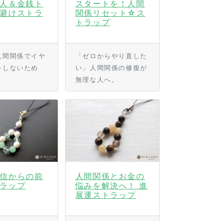
人＆金銭ト
スタートを！人間
避けストラ
関係リセット☆ス
トラップ
人間関係でイヤ
「ゼロからやり直した
をしないため
い」人間関係の修復が
無理な人へ。
信からの前
人間関係とお金の
ラップ
悩みを解決へ！ 進
展運ストラップ