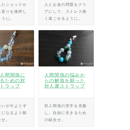
れたショックか
人とお金の問題をクリ
ち直りを後押し
アにして、ストレス無
ように。
く過ごせるように。
人間関係に
人間関係の悩みか
るための対
らの解放を願った
トラップ
対人運ストラップ
合いが今よりず
対人関係の苦手を克服
クになるよう願
し、自由に生きるため
合せ。
の組合せ。