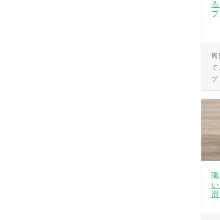
る
プ
周
て
プ
職
い
滑