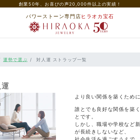
創業50年、
お喜びの声20,000件以上の実績！
パワーストーン専門店
ヒラオカ宝石
運勢で選ぶ
対人運 ストラップ一覧
人運
より良い関係を築くため
誰とでも良好な関係を築
とです。
しかし、職場や学校など
が長続きしないなど、
社会生活を過ごすうえで