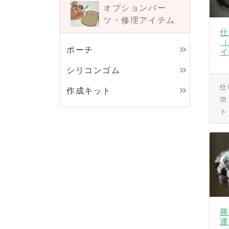
オプションパー
ツ・
修理アイテム
仕
（
ポーチ
イ
シリコンゴム
仕
作成キット
功
ト
勝
運