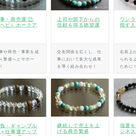
事・商売運 巳
上司や部下からの
ワンラ
ヘビ）ホークア
信頼を得る徳望運
指す人
事や商売・事業を成
交友関係を広くし、仕
右肩上
＋繁盛へとサポー
事において多大な成果
られる
！
を導く組み合わせ！
ために
継続して売上を上
強運を
負・ギャンブル
げる商売繁盛
ジネス
＋仕事運アップ