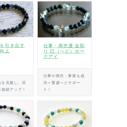
を引き出す
仕事・商売運 金彫
向上
り 巳（ヘビ）ホー
クアイ
仕事や商売・事業を成
識を克服し、目
功＋繁盛へとサポー
業成績アップ！
ト！