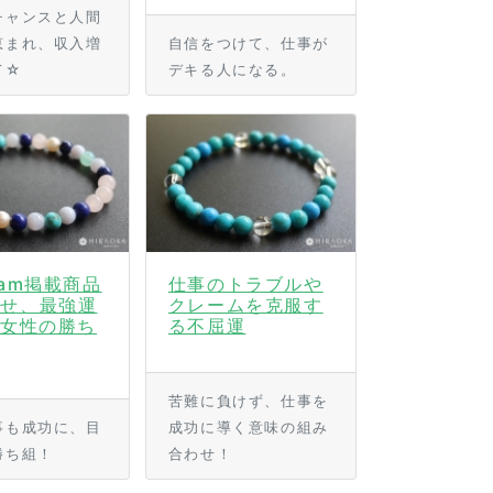
チャンスと人間
恵まれ、収入増
自信をつけて、仕事が
て☆
デキる人になる。
Cam掲載商品
仕事のトラブルや
せ、最強運
クレームを克服す
 女性の勝ち
る不屈運
苦難に負けず、仕事を
事も成功に、目
成功に導く意味の組み
勝ち組！
合わせ！