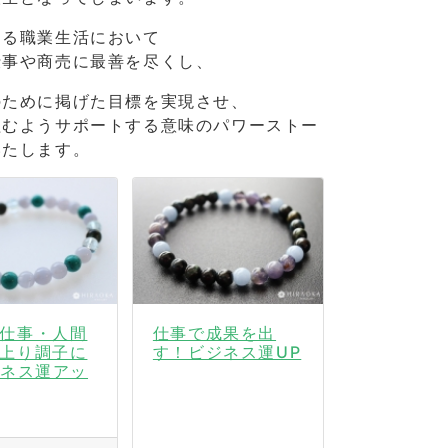
なる職業生活において
仕事や商売に最善を尽くし、
のために掲げた目標を実現させ、
組むようサポートする意味のパワーストー
いたします。
仕事・人間
仕事で成果を出
上り調子に
す！ビジネス運UP
ジネス運アッ