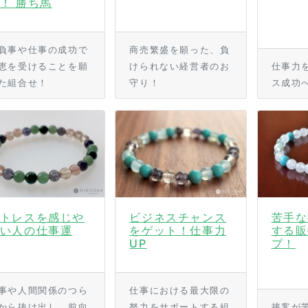
！ 勝ち馬
負事や仕事の成功で
商売繁盛を願った、負
恵を受けることを願
けられない経営者のお
仕事力
た組合せ！
守り！
ス成功
トレスを感じや
ビジネスチャンス
苦手な
い人の仕事運
をゲット！仕事力
する販
UP
プ！
事や人間関係のつら
仕事における最大限の
から抜け出し、前向
努力をサポートする組
接客が