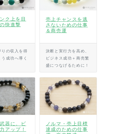
ンク上を目
売上チャンスを逃
の快進撃
さないための仕事
＆商売運
がりの収入を得
決断と実行力を高め、
よう成功へ導く
ビジネス成功＋商売繁
！
盛につなげるために！
武器に。ビ
ノルマ・売上目標
力アップ！
達成のための仕事