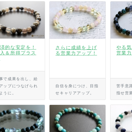
済的な安定を！
やる気
さらに成績を上げ
入＆所得プラス
営業力
る営業力アップ！
☆
事で成果を出し、給
アップにつなげられ
自信を身につけ、目指
苦手意
ように。
せキャリアアップ。
指せ営