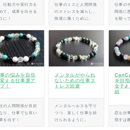
、行動力や実行力を
仕事のミスと人間関係
仕事の
めて、成果を出せる
のストレスを減らし、
関係に
うに！
快適に働くために。
を願っ
事の悩みを自信
メンタルがやられ
Can
変える仕事運ア
ないための仕事ス
☆目指
プ！
トレス回避
女子♪
組
社の人間関係が良好
メンタルヘルスを守り
なり、仕事でも良い
つつ、楽しく仕事を続
恋も仕
果を出す！
けられるように。
指すは