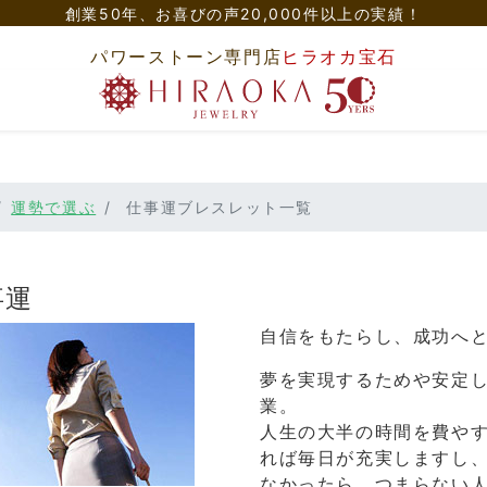
創業50年、
お喜びの声20,000件以上の実績！
パワーストーン専門店
ヒラオカ宝石
運勢で選ぶ
仕事運ブレスレット一覧
事運
自信をもたらし、成功へ
夢を実現するためや安定
業。
人生の大半の時間を費や
れば毎日が充実しますし
なかったら、つまらない