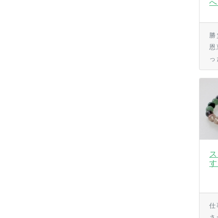
へ
勝
恩
っ
ス
す
仕
さ