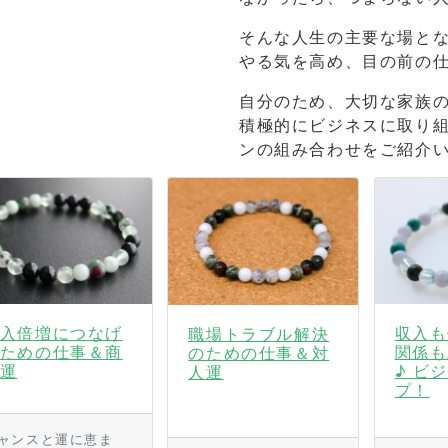
そんな人生の主要な場と
やる気を高め、目の前の
自分のため、大切な家族
積極的にビジネスに取り
ンの組み合わせをご紹介
入倍増につなげ
収入も
職場トラブル解決
ための仕事＆商
関係も
のための仕事＆対
運
♪ ビ
人運
プ！
ャンスと運に恵ま