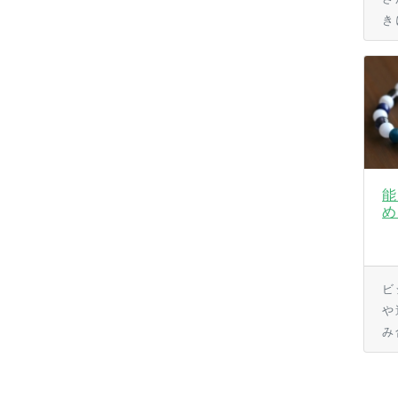
き
能
め
ビ
や
み