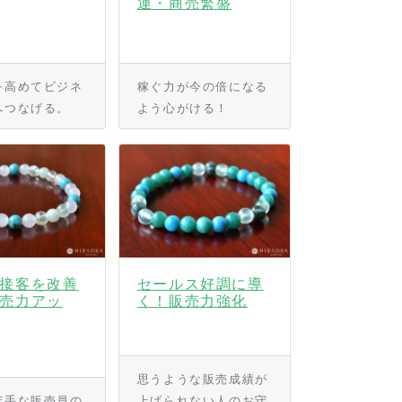
運・商売繁盛
を高めてビジネ
稼ぐ力が今の倍になる
へつなげる。
よう心がける！
接客を改善
セールス好調に導
売力アッ
く！販売力強化
思うような販売成績が
苦手な販売員の
上げられない人のお守