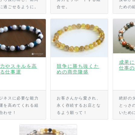
に過ごせるように。
合せ。
ための
成果に
力やスキルを高
競争に勝ち抜くた
仕事の
る仕事運
めの商売隆盛
ジネスに必要な能力
お客さんから愛され、
絶好の
運を高めてくれる組
永く存続するお店とな
とっさ
合わせ！
るよう願って！
いため