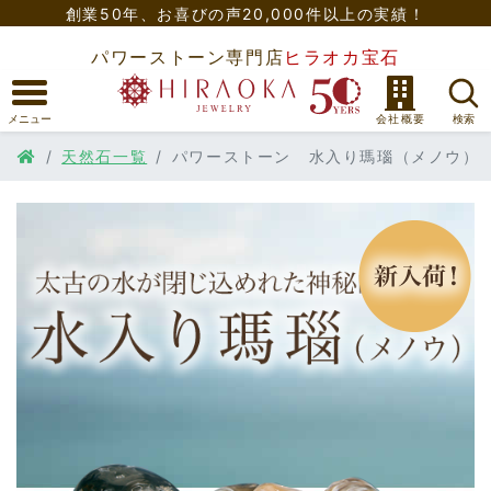
創業50年、
お喜びの声20,000件以上の実績！
パワーストーン専門店
ヒラオカ宝石
天然石一覧
パワーストーン 水入り瑪瑙（メノウ）