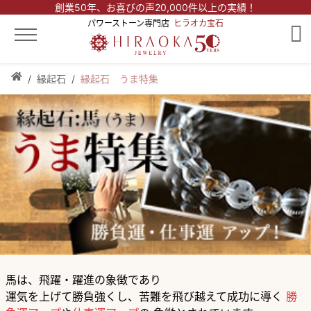
創業50年、
お喜びの声20,000件以上の実績！
パワーストーン専門店
ヒラオカ宝石
縁起石
縁起石 うま特集
馬は、飛躍・躍進の象徴であり
運気を上げて勝負強くし、苦難を飛び越えて成功に導く
勝