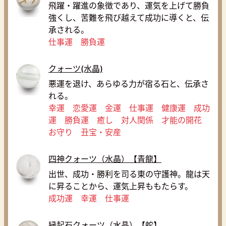
飛躍・躍進の象徴であり、運気を上げて勝負
強くし、苦難を飛び越えて成功に導くと、伝
承される。
仕事運 勝負運
クォーツ(水晶)
悪運を退け、あらゆる力が宿る石と、伝承さ
れる。
幸運 恋愛運 金運 仕事運 健康運 成功
運 勝負運 癒し 対人関係 才能の開花
お守り 丑宝・安産
四神クォーツ（水晶）【青龍】
出世、成功・勝利を司る東の守護神。龍は天
に昇ることから、運気上昇ももたらす。
成功運 幸運 仕事運
縁起石クォーツ（水晶）【蛇】