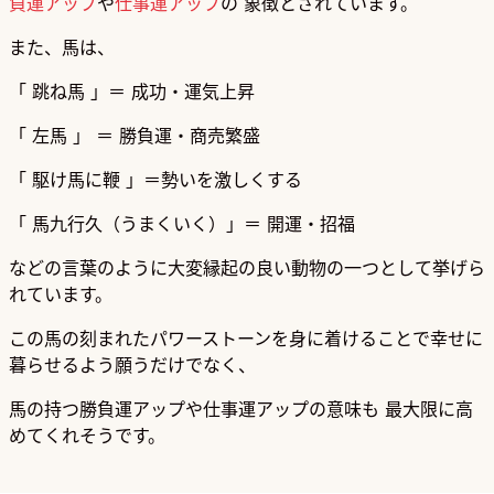
負運アップ
や
仕事運アップ
の
象徴とされています。
また、馬は、
「 跳ね馬 」＝ 成功・運気上昇
「 左馬 」 ＝ 勝負運・商売繁盛
「 駆け馬に鞭 」＝勢いを激しくする
「 馬九行久（うまくいく）」＝ 開運・招福
などの言葉のように
大変縁起の良い動物の一つとして挙げら
れています。
この馬の刻まれたパワーストーンを身に着けることで
幸せに
暮らせるよう願うだけでなく、
馬の持つ勝負運アップや仕事運アップの意味も
最大限に高
めてくれそうです。