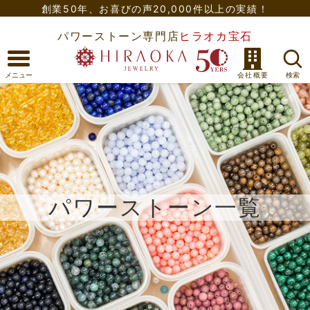
創業50年、
お喜びの声20,000件以上の実績！
パワーストーン専門店
ヒラオカ宝石
パワーストーン一覧