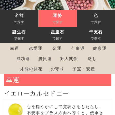
名前
運勢
色
で探す
で探す
で探す
誕生石
星座石
干支石
で探す
で探す
で探す
幸運
恋愛運
金運
仕事運
健康運
成功運
勝負運
対人関係
癒し
才能の開花
お守り
子宝・安産
幸運
イエローカルセドニー
心を穏やかにして寛容さをもたらし、
不安事をプラス方向へ導くと、伝承さ