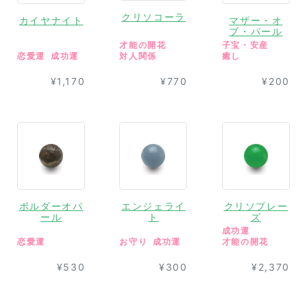
クリソコーラ
カイヤナイト
マザー・オ
ブ・パール
才能の開花
子宝・安産
恋愛運
成功運
対人関係
癒し
¥1,170
¥770
¥200
ボルダーオパ
エンジェライ
クリソプレー
ール
ト
ズ
成功運
恋愛運
お守り
成功運
才能の開花
¥530
¥300
¥2,370