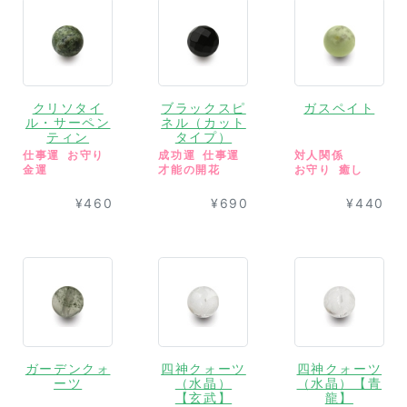
クリソタイ
ブラックスピ
ガスペイト
ル・サーペン
ネル（カット
ティン
タイプ）
仕事運
お守り
成功運
仕事運
対人関係
金運
才能の開花
お守り
癒し
¥460
¥690
¥440
ガーデンクォ
四神クォーツ
四神クォーツ
ーツ
（水晶）
（水晶）【青
【玄武】
龍】