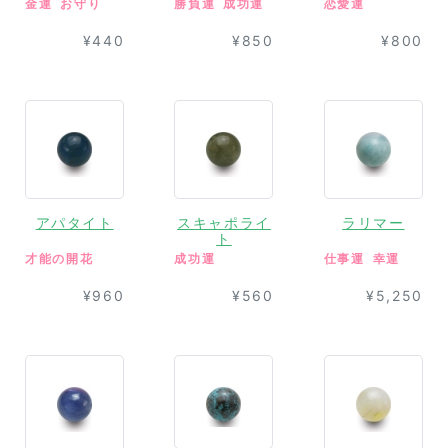
金運
お守り
勝負運
成功運
恋愛運
¥440
¥850
¥800
アパタイト
スキャポライ
ラリマー
ト
才能の開花
成功運
仕事運
幸運
¥960
¥560
¥5,250