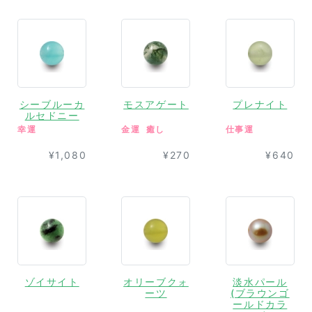
シーブルーカ
モスアゲート
プレナイト
ルセドニー
幸運
金運
癒し
仕事運
¥1,080
¥270
¥640
ゾイサイト
オリーブクォ
淡水パール
ーツ
(ブラウンゴ
ールドカラ