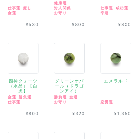
健康運
仕事運
癒し
対人関係
仕事運
成功運
金運
お守り
幸運
¥530
¥800
¥800
四神クォーツ
グリーンオパ
エメラルド
（水晶）【白
ール（ドラゴ
虎】
ンアイ）
金運
勝負運
勝負運
金運
仕事運
お守り
恋愛運
¥800
¥320
¥1,350