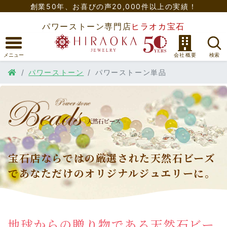
創業50年、
お喜びの声20,000件以上の実績！
パワーストーン専門店
ヒラオカ宝石
パワーストーン
パワーストーン単品
宝石店ならではの厳選された天然石ビーズ
で
あなただけのオリジナルジュエリーに。
地球からの贈り物である天然石ビー