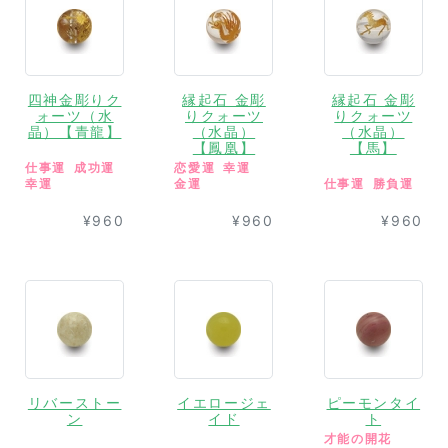
四神金彫りク
縁起石 金彫
縁起石 金彫
ォーツ（水
りクォーツ
りクォーツ
晶）【青龍】
（水晶）
（水晶）
【鳳凰】
【馬】
仕事運
成功運
恋愛運
幸運
幸運
金運
仕事運
勝負運
¥960
¥960
¥960
リバーストー
イエロージェ
ピーモンタイ
ン
イド
ト
才能の開花