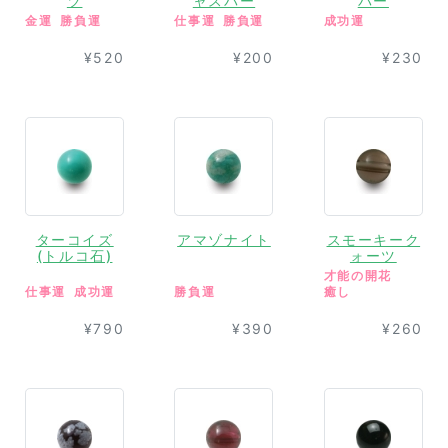
ツ
ャスパー
パー
金運
勝負運
仕事運
勝負運
成功運
¥520
¥200
¥230
ターコイズ
アマゾナイト
スモーキーク
(トルコ石)
ォーツ
才能の開花
仕事運
成功運
勝負運
癒し
¥790
¥390
¥260