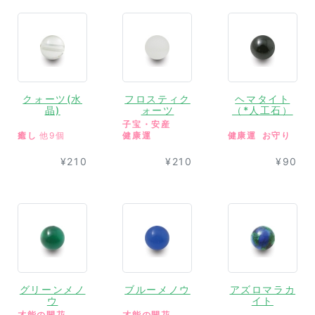
クォーツ(水
フロスティク
ヘマタイト
晶)
ォーツ
（*人工石）
子宝・安産
癒し
他9個
健康運
健康運
お守り
¥210
¥210
¥90
グリーンメノ
ブルーメノウ
アズロマラカ
ウ
イト
才能の開花
才能の開花