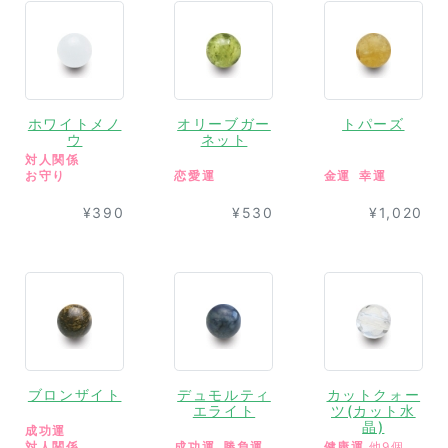
ホワイトメノ
オリーブガー
トパーズ
ウ
ネット
対人関係
お守り
恋愛運
金運
幸運
¥390
¥530
¥1,020
ブロンザイト
デュモルティ
カットクォー
エライト
ツ(カット水
晶)
成功運
対人関係
成功運
勝負運
健康運
他9個