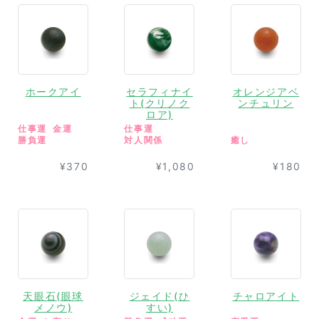
ホークアイ
セラフィナイ
オレンジアベ
ト(クリノク
ンチュリン
ロア)
仕事運
金運
仕事運
勝負運
対人関係
癒し
¥370
¥1,080
¥180
天眼石(眼球
ジェイド(ひ
チャロアイト
メノウ)
すい)