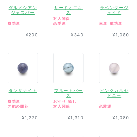
ダルメシアン
サードオニキ
ラベンダージ
ジャスパー
ス
ェイド
対人関係
成功運
恋愛運
幸運
成功運
¥200
¥340
¥1,080
タンザナイト
ブルートパー
ピンクカルセ
ズ
ドニー
成功運
お守り
癒し
才能の開花
対人関係
恋愛運
¥1,270
¥1,310
¥1,080