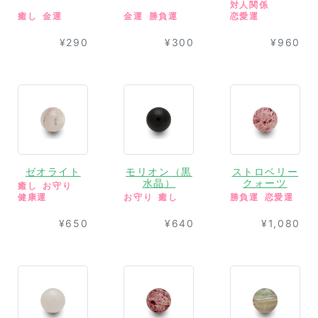
対人関係
癒し
金運
金運
勝負運
恋愛運
¥290
¥300
¥960
ゼオライト
モリオン（黒
ストロベリー
水晶）
クォーツ
癒し
お守り
健康運
お守り
癒し
勝負運
恋愛運
¥650
¥640
¥1,080