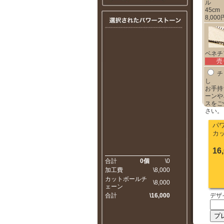
ル
45cm
8,00
ベネチ
売
チ
し
お手持
ーンや
スをご
さい。
パワ
カッ
16
合計
0個
\0
加工費
\8,000
カットボールチ
\8,000
ェーン
合計
\16,000
デザ