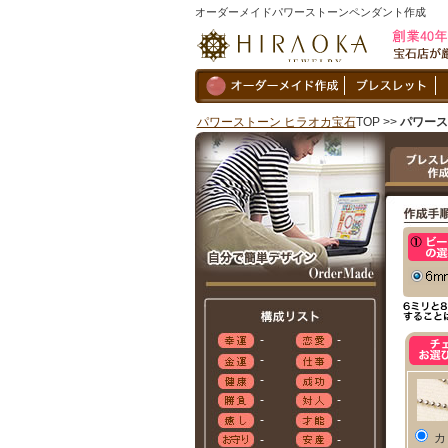
オーダーメイドパワーストーンペンダント作成
パワーストーン ヒラオカ宝石
TOP >>
パワース
-
-
-
-
-
-
-
-
-
-
カ
-
-